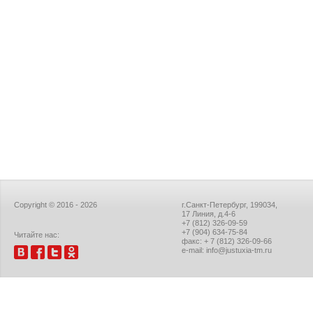
Copyright © 2016 - 2026
г.Санкт-Петербург, 199034,
17 Линия, д.4-6
+7 (812) 326-09-59
+7 (904) 634-75-84
Читайте нас:
факс: + 7 (812) 326-09-66
e-mail: info@justuxia-tm.ru