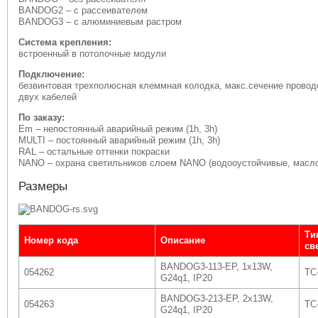
BANDOG2 – с рассеивателем
BANDOG3 – с алюминиевым растром
Система крепления:
встроенный в потолочные модули
Подключение:
безвинтовая трехполюсная клеммная колодка, макс.сечение прово
двух кабелей
По заказу:
Em – непостоянный аварийный режим (1h, 3h)
MULTI – постоянный аварийный режим (1h, 3h)
RAL – остальные оттенки покраски
NANO – охрана светильников слоем NANO (водооустойчивые, масло
Размеры
Ти
Номер кода
Описание
св
BANDOG3-113-EP, 1x13W,
054262
TC
G24q1, IP20
BANDOG3-213-EP, 2x13W,
054263
TC
G24q1, IP20