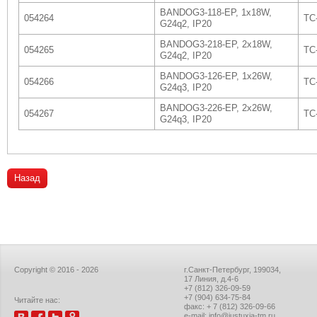
BANDOG3-118-EP, 1x18W,
054264
TC
G24q2, IP20
BANDOG3-218-EP, 2x18W,
054265
TC
G24q2, IP20
BANDOG3-126-EP, 1x26W,
054266
TC
G24q3, IP20
BANDOG3-226-EP, 2x26W,
054267
TC
G24q3, IP20
Назад
Copyright © 2016 - 2026
г.Санкт-Петербург, 199034,
17 Линия, д.4-6
+7 (812) 326-09-59
+7 (904) 634-75-84
Читайте нас:
факс: + 7 (812) 326-09-66
e-mail: info@justuxia-tm.ru