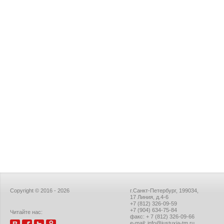
Copyright © 2016 - 2026
г.Санкт-Петербург, 199034,
17 Линия, д.4-6
+7 (812) 326-09-59
+7 (904) 634-75-84
Читайте нас:
факс: + 7 (812) 326-09-66
e-mail: info@justuxia-tm.ru